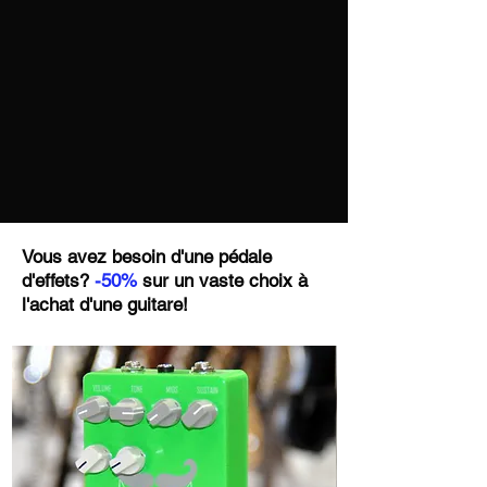
compactes.
L’un des grands atouts de cette AG95QA
réside dans son format AG : une hollow
body plus compacte qu’une grosse caisse
jazz traditionnelle. Le corps reste
entièrement creux, ce qui lui permet de
conserver une vraie respiration
acoustique, mais avec des dimensions
plus contenues qui rendent l’instrument
beaucoup plus confortable au quotidien.
Vous avez besoin d'une pédale
On la cale facilement contre soi, elle
d'effets?
-50%
sur un vaste choix à
fatigue moins sur de longues sessions, et
l'achat d'une guitare!
elle procure une sensation de proximité
très agréable, presque intime. Les
musiciens habitués aux solid body ou aux
semi-hollow compactes s’y adaptent
immédiatement.
La construction inspire confiance. Le
manche collé trois pièces nyatoh/érable