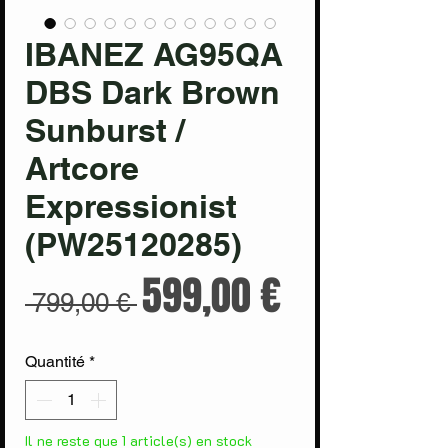
IBANEZ AG95QA
DBS Dark Brown
Sunburst /
Artcore
Expressionist
(PW25120285)
Prix
Prix
599,00 €
 799,00 € 
original
promotion
Quantité
*
Il ne reste que 1 article(s) en stock