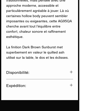
traditionnelles, mais pensée avec une
approche moderne, accessible et
particulièrement agréable à jouer. Là où
certaines hollow body peuvent sembler
imposantes ou exigeantes, cette AG95QA
cherche avant tout l’équilibre entre
confort, chaleur sonore et raffinement
esthétique.
La finition Dark Brown Sunburst met
superbement en valeur le quilted ash
utilisé sur la table, le dos et les éclisses.
Le veinage ondulé du bois crée des reflets
profonds et mouvants, presque satinés
Disponibilité:
sous certaines lumières, donnant à
l’instrument une présence visuelle très
✅ Disponible en Ligne
organique. Le binding crème, les repères
Expédition:
✅ Disponible en Magasin
blocs et l’accastillage doré renforcent cette
esthétique vintage haut de gamme sans
Livraison Chronopost
(sous 2 jours)
tomber dans l’excès. L’ensemble respire le
Informations sur nos expéditions
sérieux et le soin de fabrication, avec ce
charme typique des belles archtops