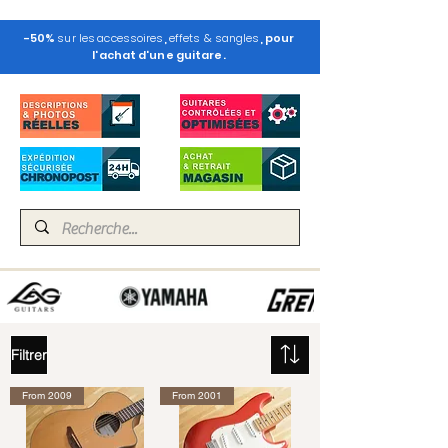
-50%
sur les
accessoires
,
effets & sangles
, pour
l'achat d'une guitare.
Filtrer
From 2009
From 2001