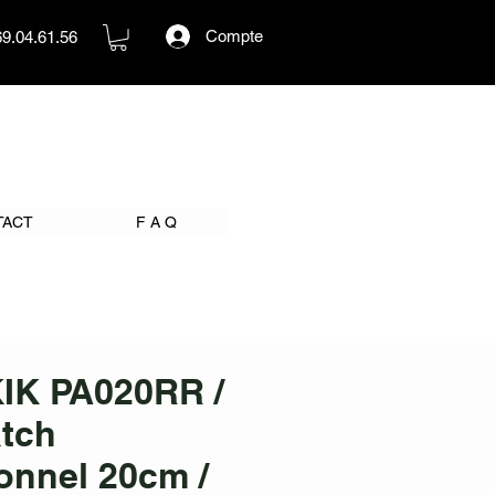
Compte
69.04.61.56
TACT
F A Q
IK PA020RR /
atch
onnel 20cm /