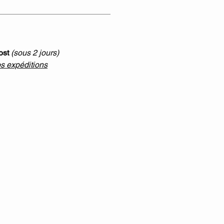
ost
(sous 2 jours)
os expéditions