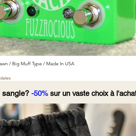
Aperçu rapide
wn / Big Muff Type / Made In USA
édales
e sangle?
-50%
sur un vaste choix à l'achat