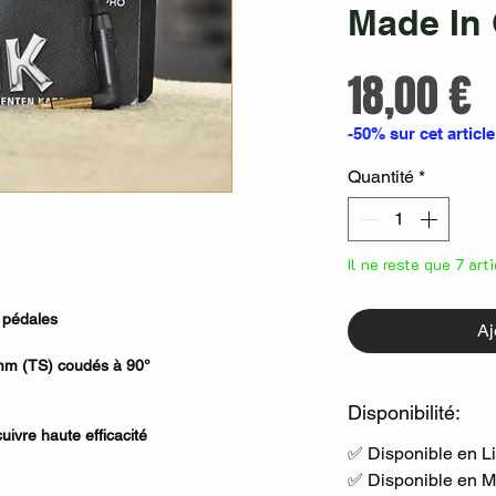
Made In
P
18,00 €
-50% sur cet article
Quantité
*
Il ne reste que 7 art
e pédales
Aj
mm (TS) coudés à 90°
Disponibilité:
uivre haute efficacité
✅ Disponible en L
✅ Disponible en 