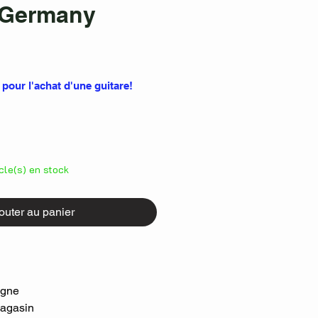
 Germany
rix
 pour l'achat d'une guitare!
icle(s) en stock
outer au panier
igne
Magasin