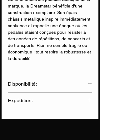
marque, la Dreamstar bénéficie d'une
construction exemplaire. Son épais
châssis métallique inspire immédiatement
confiance et rappelle une époque où les
pédales étaient conçues pour résister à
des années de répétitions, de concerts et
de transports. Rien ne semble fragile ou
économique : tout respire la robustesse et
la durabilité.
Contrairement à un chorus classique,
Rocktron a intégré deux circuits de chorus
Disponibilité:
totalement indépendants dans un seul
boîtier. Chaque section dispose de son
✅ Disponible en Ligne
propre réglage de vitesse (Rate), de
Expédition:
✅ Disponible en Magasin
profondeur (Depth) et de niveau d'effet
(Dream). Cette architecture unique permet
Livraison Chronopost
(sous 2 jours)
d'utiliser chaque chorus individuellement
Informations sur nos expéditions
ou de les superposer pour créer des
textures d'une richesse exceptionnelle.