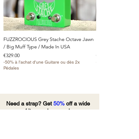
FUZZROCIOUS Grey Stache Octave Jawn
FUZZROCIOUS Grey 
/ Big Muff Type / Made In USA
Disto Fuzz Big Muf
Price
Price
€329.00
€249.00
-50% à l'achat d'une Guitare ou dès 2x
-50% à l'achat d'une 
Pédales
Pédales
Need a strap? Get
50%
off a wide
range of items when you buy a
guitar!