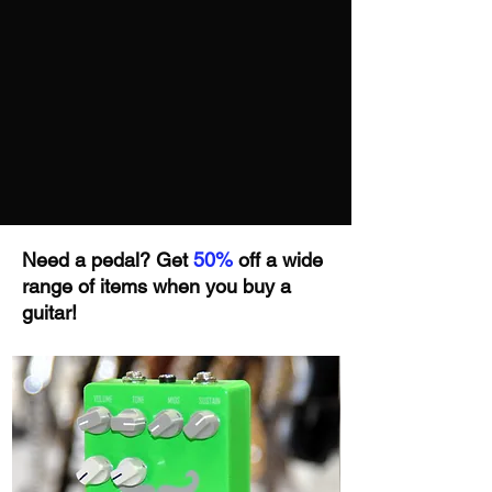
allemands. Un excellent choix pour tous
les guitaristes et bassistes qui recherchent
une connexion irréprochable entre leurs
pédales sans compromis sur le son.
Need a pedal? Get
50%
off a wide
range of items when you buy a
guitar!