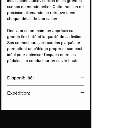
installations audiovisuelles et les grandes
scènes du monde entier. Cette tradition de
précision allemande se retrouve dans
chaque détail de fabrication.
Dès la prise en main, on apprécie sa
grande flexibilité et la qualité de sa finition.
Ses connecteurs jack coudés plaqués or
permettent un câblage propre et compact,
idéal pour optimiser l'espace entre les
pédales. Le conducteur en cuivre haute
pureté (99,95 %) associé à un blindage
particulièrement efficace garantit une
Disponibilité:
transmission du signal claire, silencieuse
et fidèle au son de l'instrument.
✅ Disponible en Ligne
Expédition:
✅ Disponible en Magasin
Avec sa faible capacité de 115 pF/m, ce
câble préserve parfaitement les nuances
Livraison Chronopost
(sous 2 jours)
du jeu et contribue à maintenir toute la
Informations sur nos expéditions
dynamique du signal. Robuste, fiable et
conçu pour durer, ce cable incarne
parfaitement les standards de qualité