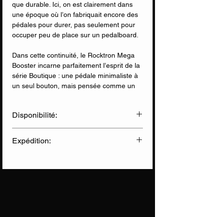
que durable. Ici, on est clairement dans
une époque où l’on fabriquait encore des
pédales pour durer, pas seulement pour
occuper peu de place sur un pedalboard.
Dans cette continuité, le Rocktron Mega
Booster incarne parfaitement l’esprit de la
série Boutique : une pédale minimaliste à
un seul bouton, mais pensée comme un
véritable levier de dynamique capable de
transformer un rig. Plus qu’un simple
Disponibilité:
volume boost, il agit comme un
accélérateur de caractère, donnant
✅ Disponible en Ligne
immédiatement au signal plus d’ampleur,
Expédition:
✅ Disponible en Magasin
de présence et d’impact, sans jamais
donner la sensation d’une compression
Livraison Chronopost
(sous 2 jours)
artificielle. C’est un booster qui respecte
Informations sur nos expéditions
profondément le son de la guitare et de
l’ampli, tout en leur apportant ce
supplément d’énergie qui change
instantanément la perception du jeu.