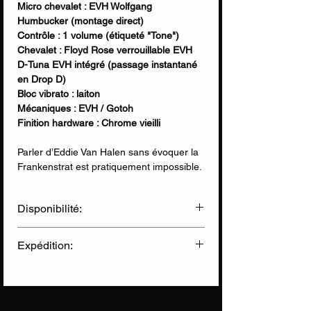
Micro chevalet : EVH Wolfgang
Humbucker (montage direct)
Contrôle : 1 volume (étiqueté "Tone")
Chevalet : Floyd Rose verrouillable EVH
D-Tuna EVH intégré (passage instantané
en Drop D)
Bloc vibrato : laiton
Mécaniques : EVH / Gotoh
Finition hardware : Chrome vieilli
Parler d’Eddie Van Halen sans évoquer la
Frankenstrat est pratiquement impossible.
Peu de guitaristes ont autant marqué
l’histoire de l’instrument, non seulement
Disponibilité:
par leur jeu révolutionnaire, mais aussi par
leur approche totalement décomplexée de
✅ Disponible en Ligne
la lutherie. Au milieu des années 1970,
Expédition:
✅ Disponible en Magasin
Eddie cherchait un instrument capable de
réunir le meilleur de deux mondes : le
Livraison Chronopost
(sous 2 jours)
confort et l’ergonomie d’une Stratocaster
Informations sur nos expéditions
avec la puissance d’un humbucker de