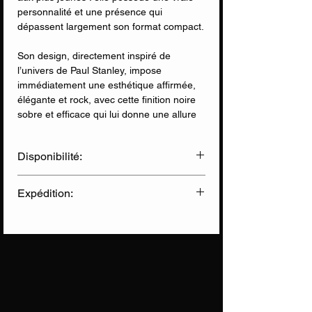
personnalité et une présence qui
dépassent largement son format compact.
Son design, directement inspiré de
l’univers de Paul Stanley, impose
immédiatement une esthétique affirmée,
élégante et rock, avec cette finition noire
sobre et efficace qui lui donne une allure
professionnelle. Mais là où cette guitare
impressionne réellement, c’est dans son
Disponibilité:
ressenti de jeu. Contrairement à la plupart
des modèles de la série miKro, souvent
✅ Disponible en Ligne
perçus comme trop petits ou limitants pour
Expédition:
✅ Disponible en Magasin
un musicien adulte, la PSM10 réussit un
équilibre remarquable. Elle peut tout à fait
Livraison Chronopost
(sous 2 jours)
être jouée confortablement par un adulte,
Informations sur nos expéditions
sans sensation de compromis ni
frustration.
Le manche est particulièrement agréable,
rapide et ergonomique, offrant une prise