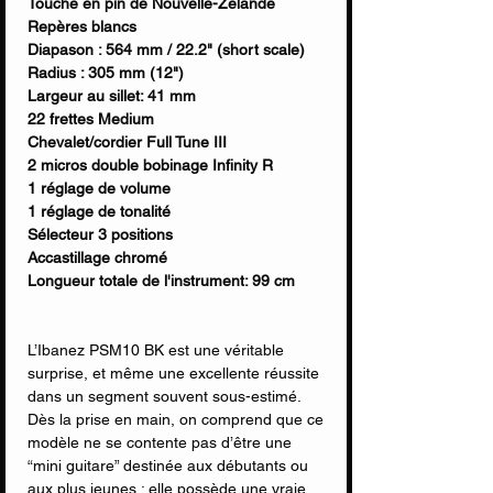
Touche en pin de Nouvelle-Zélande
Repères blancs
Diapason : 564 mm / 22.2" (short scale)
Radius : 305 mm (12")
Largeur au sillet: 41 mm
22 frettes Medium
Chevalet/cordier Full Tune III
2 micros double bobinage Infinity R
1 réglage de volume
1 réglage de tonalité
Sélecteur 3 positions
Accastillage chromé
Longueur totale de l'instrument: 99 cm
L’Ibanez PSM10 BK est une véritable
surprise, et même une excellente réussite
dans un segment souvent sous-estimé.
Dès la prise en main, on comprend que ce
modèle ne se contente pas d’être une
“mini guitare” destinée aux débutants ou
aux plus jeunes : elle possède une vraie