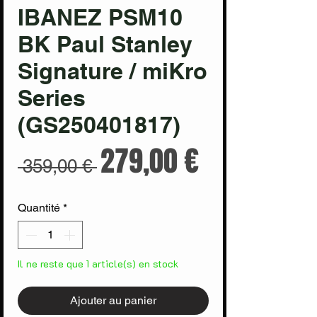
IBANEZ PSM10
BK Paul Stanley
Signature / miKro
Series
(GS250401817)
Prix
Prix
279,00 €
 359,00 € 
original
promotion
Quantité
*
Il ne reste que 1 article(s) en stock
Ajouter au panier