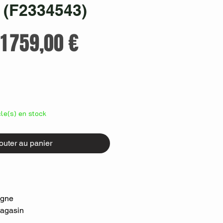
 (F2334543)
Prix
Prix
1 759,00 €
original
promotionnel
icle(s) en stock
outer au panier
igne
Magasin