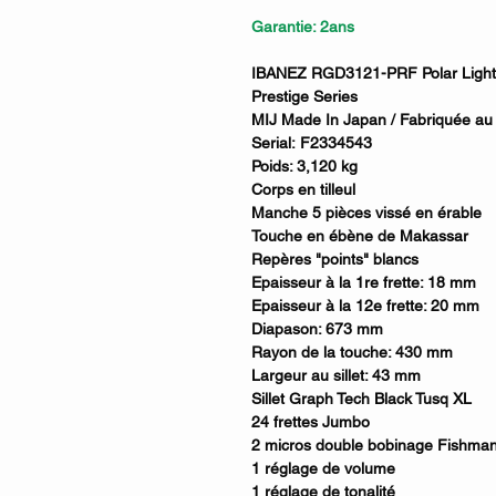
Garantie: 2ans
IBANEZ RGD3121-PRF Polar Lights
Prestige Series
MIJ Made In Japan / Fabriquée au
Serial: F2334543
Poids: 3,120 kg
Corps en tilleul
Manche 5 pièces vissé en érable
Touche en ébène de Makassar
Repères "points" blancs
Epaisseur à la 1re frette: 18 mm
Epaisseur à la 12e frette: 20 mm
Diapason: 673 mm
Rayon de la touche: 430 mm
Largeur au sillet: 43 mm
Sillet Graph Tech Black Tusq XL
24 frettes Jumbo
2 micros double bobinage Fishma
1 réglage de volume
1 réglage de tonalité