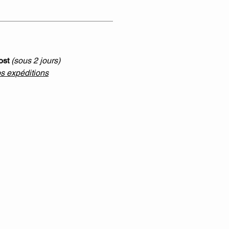
ost
(sous 2 jours)
os expéditions