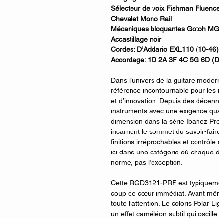
Sélecteur de voix Fishman Fluenc
Chevalet Mono Rail
Mécaniques bloquantes Gotoh MG
Accastillage noir
Cordes: D’Addario EXL110 (10-46)
Accordage: 1D 2A 3F 4C 5G 6D (D 
Dans l’univers de la guitare mode
référence incontournable pour les 
et d’innovation. Depuis des décenn
instruments avec une exigence quas
dimension dans la série Ibanez Pre
incarnent le sommet du savoir-faire
finitions irréprochables et contrôl
ici dans une catégorie où chaque d
norme, pas l’exception.
Cette RGD3121-PRF est typiquemen
coup de cœur immédiat. Avant même 
toute l’attention. Le coloris Polar L
un effet caméléon subtil qui oscill