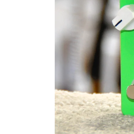
à blocage, garantissant stabilité 
conditions les plus exigeantes . E
sensation globale est celle d’un in
plus haut niveau dès la sortie de l’é
Ce qui rend cette guitare vraiment s
performance pure et identité visue
gamme sont irréprochables techni
personnalité. Ici, la finition n’est 
pleinement à l’expérience, elle don
garder longtemps.
En résumé, la RGD3121-PRF n’est 
moderne — c’est une pièce inspiran
rigueur japonaise à une esthétiqu