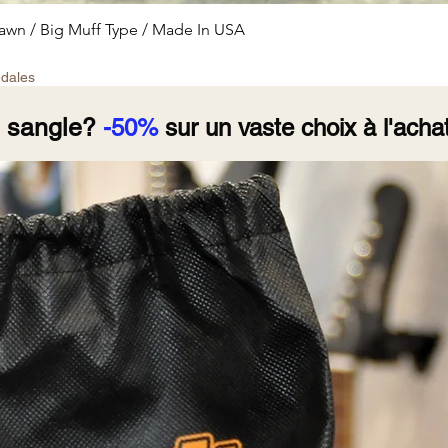
Aperçu rapide
wn / Big Muff Type / Made In USA
édales
e sangle?
-50%
sur un vaste choix à l'achat