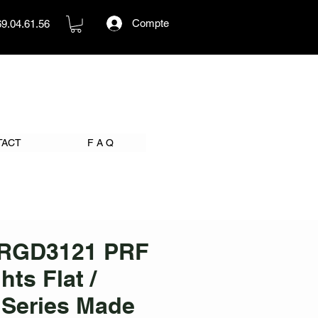
Compte
69.04.61.56
TACT
F A Q
RGD3121 PRF
hts Flat /
 Series Made