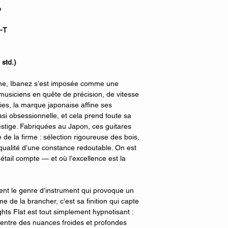
e
-T
std.)
rne, Ibanez s’est imposée comme une
musiciens en quête de précision, de vitesse
ies, la marque japonaise affine ses
i obsessionnelle, et cela prend toute sa
stige. Fabriquées au Japon, ces guitares
 de la firme : sélection rigoureuse des bois,
e qualité d’une constance redoutable. On est
étail compte — et où l’excellence est la
t le genre d’instrument qui provoque un
de la brancher, c’est sa finition qui capte
ights Flat est tout simplement hypnotisant :
e entre des nuances froides et profondes