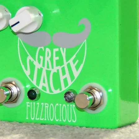
d’accordage et précision, même dans les
t comme toujours avec la gamme Prestige, la
strument parfaitement ajusté, prêt à jouer au
tui.
péciale, c’est cet équilibre rare entre
lle forte. Beaucoup d’instruments haut de
quement, mais peu dégagent une telle
pas un simple bonus esthétique : elle participe
ne envie de jouer, de la regarder, de la
pas seulement une excellente guitare
te, presque artistique, qui combine la
e absolument fascinante.