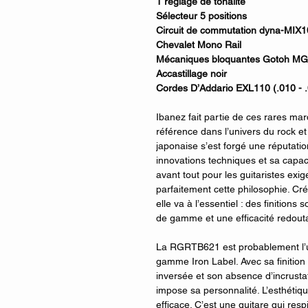
1 réglage de tonalité
Sélecteur 5 positions
Circuit de commutation dyna-MIX1
Chevalet Mono Rail
Mécaniques bloquantes Gotoh MG
Accastillage noir
Cordes D’Addario EXL110 (.010 - 
Ibanez fait partie de ces rares mar
référence dans l’univers du rock et
japonaise s’est forgé une réputati
innovations techniques et sa capa
avant tout pour les guitaristes exig
parfaitement cette philosophie. C
elle va à l’essentiel : des finition
de gamme et une efficacité redoutab
La RGRTB621 est probablement l’u
gamme Iron Label. Avec sa finition 
inversée et son absence d’incrustati
impose sa personnalité. L’esthétiqu
efficace. C’est une guitare qui res