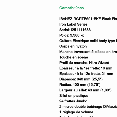
Garantie: 2ans
IBANEZ RGRTB621-BKF Black Fla
Iron Label Series
Serial: I251111683
Poids: 3,360 kg
Guitare Electrique solid body type
Corps en nyatoh
Manche traversant 5 pièces en éra
Touche en ébène
Profil du manche: Nitro Wizard
Epaisseur à la 1re frette: 19 mm
Epaisseur à la 12e frette: 21 mm
Diapason: 648 mm (25,5")
Radius: 400 mm (15,75")
Largeur au sillet: 43 mm (1,69")
Sillet en plastique
24 frettes Jumbo
2 micros double bobinage DiMarzi
1 réglage de volume