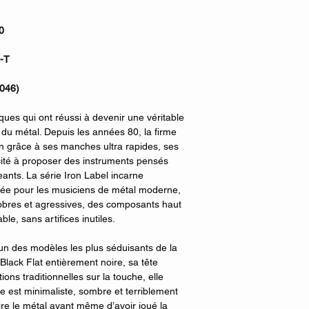
0
-T
.046)
ques qui ont réussi à devenir une véritable
 du métal. Depuis les années 80, la firme
on grâce à ses manches ultra rapides, ses
cité à proposer des instruments pensés
eants. La série Iron Label incarne
réée pour les musiciens de métal moderne,
s sobres et agressives, des composants haut
le, sans artifices inutiles.
n des modèles les plus séduisants de la
Black Flat entièrement noire, sa tête
ons traditionnelles sur la touche, elle
e est minimaliste, sombre et terriblement
pire le métal avant même d’avoir joué la