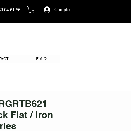
Compte
69.04.61.56
TACT
F A Q
 RGRTB621
k Flat / Iron
ries