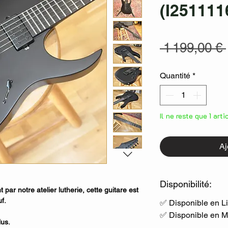
(I251111
 1 199,00 € 
Quantité
*
Il ne reste que 1 art
Aj
Disponibilité:
par notre atelier lutherie, cette guitare est
f.
✅ Disponible en L
✅ Disponible en 
lus.