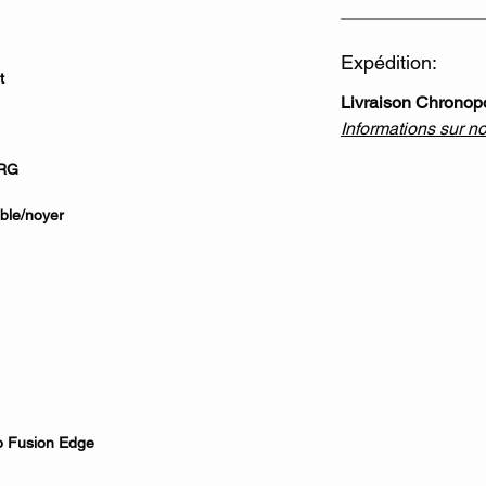
Expédition:
t
Livraison Chronop
Informations sur n
 RG
ble/noyer
o Fusion Edge