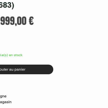
683)
Prix
Prix
999,00 €
original
promotionnel
icle(s) en stock
outer au panier
igne
Magasin