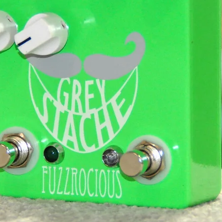
différentes, permettant de sortir du strict
ement d’être souligné. Chaque corde
ge, ce qui améliore la stabilité de
 et le sustain général. Associé aux
 l’ensemble offre une fiabilité exemplaire,
épétition comme sur scène.
F est une véritable réussite dans l’esprit
été, redoutable en jeu et parfaitement
e offre un rapport performances/prix
r les amateurs de metalcore, de death
ent ou simplement de gros riffs précis et
r devenir un instrument de référence. C’est
 pour son look et que l’on garde pour ses