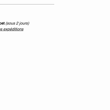
ost
(sous 2 jours)
os expéditions