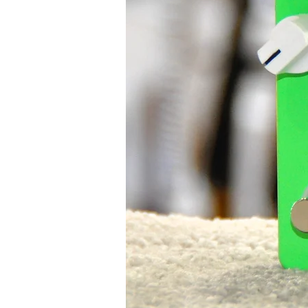
proposant dix combinaisons sonores 
registre métal lorsque nécessaire.
Le chevalet Mono-Rail mérite égal
dispose de son propre point d’ancra
l’accordage, la définition des notes
mécaniques bloquantes Gotoh MG-T,
particulièrement appréciable en r
Au final, cette Ibanez RGRTB621 BK
Iron Label. Élégante dans sa sobri
équipée pour le métal moderne, ell
particulièrement convaincant. Pou
mélodique, de metal moderne, de dj
puissants, cette guitare a tout pou
le genre de modèle que l’on achète
qualités de jeu.