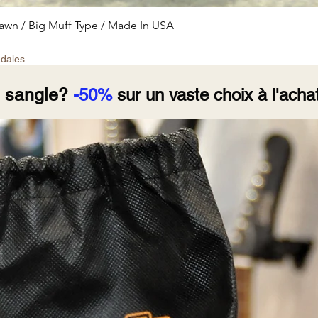
Aperçu rapide
wn / Big Muff Type / Made In USA
édales
e sangle?
-50%
sur un vaste choix à l'achat