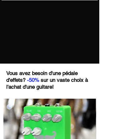
Informations sur nos expéditions
Satin associée à une magnifique table en
peuplier madré attire immédiatement l’œil.
Le veinage naturel mis en valeur sous le
vernis satiné et le pickguard transparent
confèrent à cette basse une élégance
moderne qui lui donne l’allure d’un
instrument bien plus haut de gamme.
Chaque exemplaire possède d’ailleurs un
dessin de bois unique, renforçant son
caractère exclusif.
Vous avez besoin d'une pédale
En main, la qualité de fabrication inspire
d'effets?
-50%
sur un vaste choix à
immédiatement confiance. Le manche en
l'achat d'une guitare!
érable torréfié est une véritable réussite.
Son toucher satiné est extrêmement
agréable et sa stabilité est un réel atout
face aux variations climatiques. Le profil
est confortable, permettant aussi bien un
jeu rapide qu’un jeu plus appuyé, tandis
que la touche en palissandre apporte une
sensation naturelle sous les doigts et