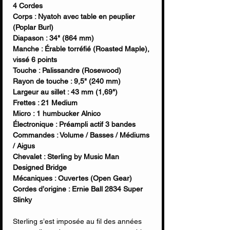
4 Cordes
Corps : Nyatoh avec table en peuplier
(Poplar Burl)
Diapason : 34" (864 mm)
Manche : Érable torréfié (Roasted Maple),
vissé 6 points
Touche : Palissandre (Rosewood)
Rayon de touche : 9,5" (240 mm)
Largeur au sillet : 43 mm (1,69")
Frettes : 21 Medium
Micro : 1 humbucker Alnico
Électronique : Préampli actif 3 bandes
Commandes : Volume / Basses / Médiums
/ Aigus
Chevalet : Sterling by Music Man
Designed Bridge
Mécaniques : Ouvertes (Open Gear)
Cordes d’origine : Ernie Ball 2834 Super
Slinky
Sterling s’est imposée au fil des années