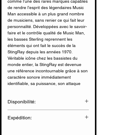
comme l’une des rares marques capables
de rendre l’esprit des légendaires Music
Man accessible à un plus grand nombre
de musiciens, sans renier ce qui fait leur
personnalité. Développées avec le savoir-
faire et le contrôle qualité de Music Man,
les basses Sterling reprennent les
éléments qui ont fait le succès de la
StingRay depuis les années 1970.
Véritable icône chez les bassistes du
monde entier, la StingRay est devenue
une référence incontournable grâce à son
caractère sonore immédiatement
identifiable, sa puissance, son attaque
redoutable et sa polyvalence, séduisant
aussi bien les amateurs de rock, de funk,
Disponibilité:
de pop, de métal que les musiciens de
studio.
✅ Disponible en Ligne
Expédition:
✅ Disponible en Magasin
La RAY34PB est sans aucun doute l’une
des versions les plus séduisantes de la
Livraison Chronopost
(sous 2 jours)
série. Sa superbe finition Neptune Blue