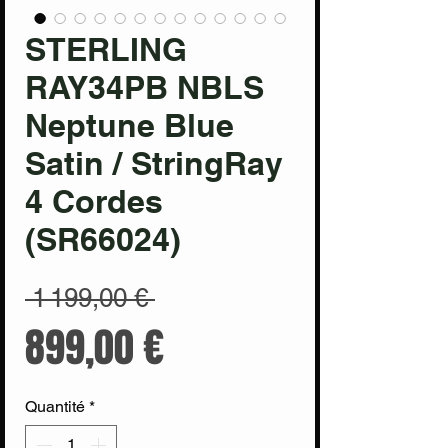
STERLING
RAY34PB NBLS
Neptune Blue
Satin / StringRay
4 Cordes
(SR66024)
Prix
 1 199,00 € 
original
Prix
899,00 €
promotionnel
Quantité
*