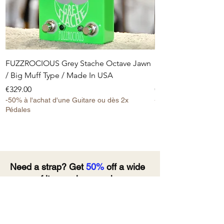
FUZZROCIOUS Grey Stache Octave Jawn
FUZZROCIOUS Grey 
/ Big Muff Type / Made In USA
Disto Fuzz Big Muf
Price
Price
€329.00
€249.00
-50% à l'achat d'une Guitare ou dès 2x
-50% à l'achat d'une 
Pédales
Pédales
Need a strap? Get
50%
off a wide
range of items when you buy a
guitar!