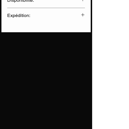
Disponibilité:
✅ Disponible en Ligne
Expédition:
✅ Disponible en Magasin
Livraison Chronopost
(sous 2 jours)
Informations sur nos expéditions