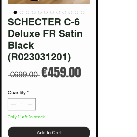
SCHECTER C-6
Deluxe FR Satin
Black
(R023031201)
Regular
Sale
€459.00
 €699.00 
Price
Price
Quantity
*
Only 1 left in stock
Add to Cart