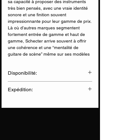
sa capacité à proposer des instruments
très bien pensés, avec une vraie identité
sonore et une finition souvent
impressionnante pour leur gamme de prix.
Là où d’autres marques segmentent
fortement entrée de gamme et haut de
gamme, Schecter arrive souvent à offrir
une cohérence et une “mentalité de
guitare de scène” même sur ses modèles
plus accessibles.
Disponibilité:
La Schecter C-6 Deluxe FR s’inscrit
parfaitement dans cet esprit. Dès les
✅ Disponible en Ligne
premières prises en main, on retrouve ce
Expédition:
✅ Disponible en Magasin
que la marque sait faire de mieux : une
guitare pensée pour jouer, pas pour
Livraison Chronopost
(sous 2 jours)
impressionner sur une vitrine. Le corps en
Informations sur nos expéditions
tilleul, le manche érable au profil Thin “C”
et la touche en palissandre donnent une
base simple mais efficace, avec un confort
de jeu immédiat. On sent tout de suite que
l’accès aux 24 frettes est fluide, sans prise