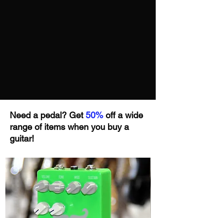
de tête, ce qui en fait un instrument
particulièrement agréable pour les riffs
rapides comme pour les solos plus
techniques.
Ce qui marque aussi, c’est le côté “prêt à
attaquer fort”. Les micros Schecter
Diamond Plus délivrent un son assez
musclé, avec un grain bien adapté aux
saturations modernes. Le micro chevalet
pousse naturellement vers un son
Need a pedal? Get
50%
off a wide
agressif, serré, tandis que le micro
range of items when you buy a
manche apporte un peu plus de rondeur
guitar!
pour les parties plus mélodiques ou les
leads chantants. Ce n’est pas une guitare
ultra sophistiquée dans ses nuances, mais
elle est très efficace dans son registre, et
c’est exactement ce qu’on attend d’elle.
La version FR (Floyd Rose) ajoute
évidemment une dimension