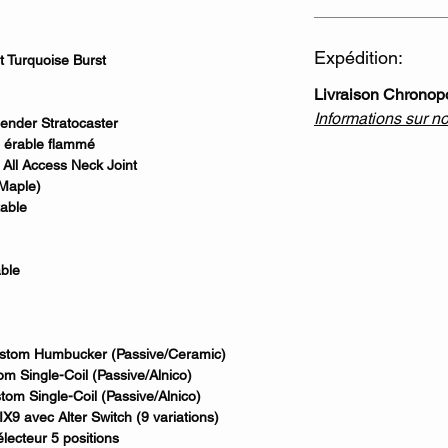
Expédition:
Turquoise Burst
Livraison Chronop
Informations sur n
Fender Stratocaster
n érable flammé
 All Access Neck Joint
 Maple)
table
able
Custom Humbucker (Passive/Ceramic)
om Single-Coil (Passive/Alnico)
om Single-Coil (Passive/Alnico)
9 avec Alter Switch (9 variations)
ecteur 5 positions