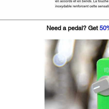
en accords et en bends. La touche 
inoxydable renforcent cette sensatio
garantissant une durabilité rarem
Branchée, la guitare confirme tout 
Need a pedal? Get
HSS associée au système dyna-MIX
50
couteau suisse sonore. On retrouve
dynamiques, parfaits pour le funk, 
intermédiaires particulièrement cré
Dès que l’on sollicite le humbucker
des registres rock et fusion, avec u
très propre. Ce n’est pas une guitar
position est exploitable en contex
Le vibrato T106 et les mécanique
particulièrement cohérent. L’accor
expressive du tremolo, et l’instrum
appliqué à ce modèle la philosophi
accessible. Les ajustements sont so
l’ergonomie du corps AZ – avec son 
aux aigus, un point sur lequel beau
retrait.