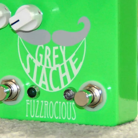
t réellement impressionnante, c’est
iveau de tarif, il est rare de trouver une
ort de jeu, une électronique aussi
nes comme les frettes inox et les
 aussi flatteuse avec sa table en érable
urrents nécessitent des upgrades rapides
ion. Ici, rien ne semble manquer.
n’est pas seulement une excellente guitare
guitare, point final, capable de tenir tête à
our le guitariste qui cherche l’esprit Strat
essions sur le confort, la polyvalence et la
est tout simplement exceptionnel. Une vraie
meilleurs choix actuels dans sa catégorie.