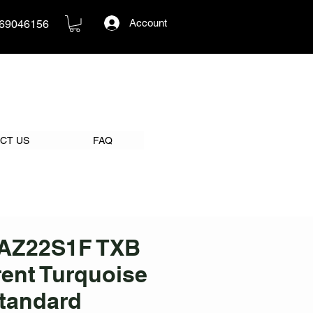
Account
69046156
CT US
FAQ
AZ22S1F TXB
ent Turquoise
Standard