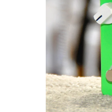
Là où l’Ibanez AZ22S1F-TXB devien
lorsqu’on considère son prix. À ce n
guitare offrant à la fois un tel conf
polyvalente, des composants moder
mécaniques locking, et une finition
flammé. Beaucoup de modèles conc
pour atteindre ce niveau de prestat
En résumé, l’Ibanez AZ22S1F-TXB 
“pour le prix”. C’est une très bonne 
des instruments bien plus coûteux. P
avec une vision moderne, sans conc
fiabilité, son rapport qualité-prix 
réussite, et probablement l’un des 