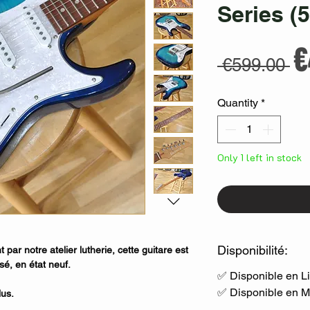
Series (
R
€
 €599.00 
P
Quantity
*
Only 1 left in stock
Disponibilité:
par notre atelier lutherie, cette guitare est
sé, en état neuf.
✅ Disponible en L
✅ Disponible en 
lus.