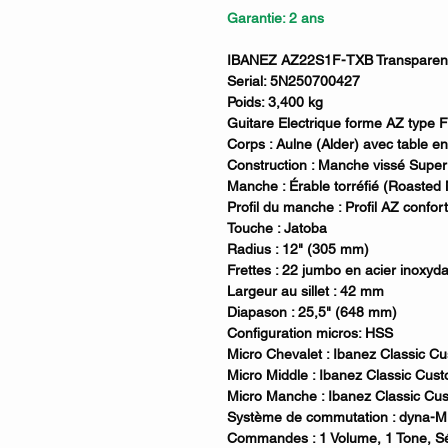
Garantie: 2 ans
IBANEZ AZ22S1F-TXB Transparent 
Serial: 5N250700427
Poids: 3,400 kg
Guitare Electrique forme AZ type 
Corps : Aulne (Alder) avec table e
Construction : Manche vissé Super
Manche : Érable torréfié (Roasted
Profil du manche : Profil AZ confor
Touche : Jatoba
Radius : 12" (305 mm)
Frettes : 22 jumbo en acier inoxyd
Largeur au sillet : 42 mm
Diapason : 25,5" (648 mm)
Configuration micros: HSS
Micro Chevalet : Ibanez Classic 
Micro Middle : Ibanez Classic Cust
Micro Manche : Ibanez Classic Cust
Système de commutation : dyna-MIX
Commandes : 1 Volume, 1 Tone, Sél