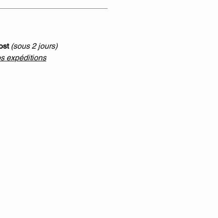
ost
(sous 2 jours)
os expéditions