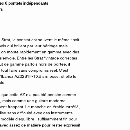
ec 6 pontets indépendants
rs
Strat, le constat est souvent le même : soit
ls qui brillent par leur héritage mais
oit on monte rapidement en gamme avec des
’envole. Entre les Strat “vintage correctes
aut de gamme parfois hors de portée, il
 tout faire sans compromis réel. C’est
’Ibanez AZ22S1F-TXB s’impose, et elle le
le.
d que cette AZ n’a pas été pensée comme
e, mais comme une guitare moderne
ent frappant. Le manche en érable torréfié,
alise sans difficulté avec des instruments
n modèle d’équilibre : suffisamment fin pour
avec assez de matière pour rester expressif