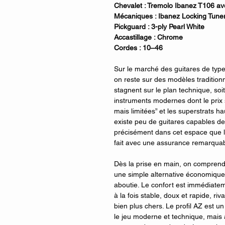
Chevalet : Tremolo Ibanez T106 av
Mécaniques : Ibanez Locking Tune
Pickguard : 3-ply Pearl White
Accastillage : Chrome
Cordes : 10–46
Sur le marché des guitares de type 
on reste sur des modèles traditionne
stagnent sur le plan technique, s
instruments modernes dont le prix s
mais limitées” et les superstrats h
existe peu de guitares capables de
précisément dans cet espace que l
fait avec une assurance remarquab
Dès la prise en main, on compren
une simple alternative économiqu
aboutie. Le confort est immédiatem
à la fois stable, doux et rapide, riv
bien plus chers. Le profil AZ est u
le jeu moderne et technique, mais 