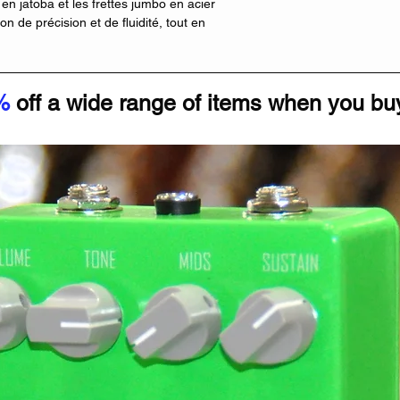
en jatoba et les frettes jumbo en acier
n de précision et de fluidité, tout en
ent vue dans cette gamme de prix.
le bien que l’on pressentait. La configuration
9 transforme l’AZ22S1F en véritable
%
off a wide range of items when you buy
 des sons clairs typés Strat, ouverts et
le blues ou la pop, mais aussi des positions
dibles, pleines de nuances et de claquant.
 chevalet, la guitare bascule sans effort vers
n niveau de sortie équilibré et une définition
e “qui fait semblant de tout faire” : chaque
te pro, en studio comme sur scène.
s à blocage complètent un ensemble
dage reste stable, même avec une utilisation
ent inspire confiance. On sent qu’Ibanez a
e de ses séries Prestige, mais en la rendant
ignés, la guitare résonne bien à vide, et
talon sculpté – facilite réellement l’accès
coup de Strat traditionnelles restent en